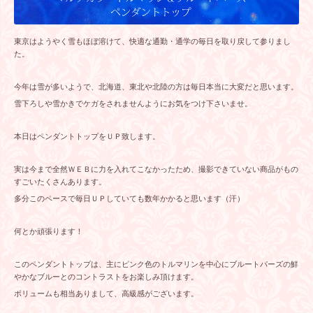
東京はようやく雪もほぼ溶けて、快適な通勤・通学の毎日を取り戻して参りまし
た。
今年は雪が多いようで、北海道、東北や北陸の方は毎日本当に大変だと思います。
雪下ろしや雪かきでケガをされませんようにお気をつけ下さいませ。
本日はペンダントトップをＵＰ致します。
実は今まで全然ＷＥＢに力を入れてこなかったため、撮影できていない商品がもの
すごいたくさんあります。
多分このペースで毎日ＵＰしていても数年かかると思います（汗）
何とか頑張ります！
このペンダントトップは、主にピンク色のトルマリンを中心にブルートパーズの鮮
やかなブルーとのコントラストをお楽しみ頂けます。
ボリュームも相当ありまして、高級感がございます。