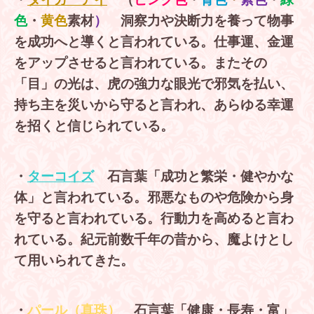
色
・
黄色
素材
）
洞察力や決断力を養って物事
を成功へと導くと言われている。仕事運、金運
をアップさせると言われている。またその
「目」の光は、虎の強力な眼光で邪気を払い、
持ち主を災いから守ると言われ、あらゆる幸運
を招くと信じられている。
・
ターコイズ
石言葉「成功と繁栄・健やかな
体」と言われている。邪悪なものや危険から身
を守ると言われている。行動力を高めると言わ
れている。紀元前数千年の昔から、魔よけとし
て用いられてきた。
・
パール（真珠）
石言葉「健康・長寿・富」