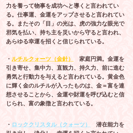
力を養って物事を成功へと導くと言われてい
る。仕事運、金運をアップさせると言われてい
る。またその「目」の光は、虎の強力な眼光で
邪気を払い、持ち主を災いから守ると言われ、
あらゆる幸運を招くと信じられている。
・
ルチルクォーツ（金針
）
家庭円満。金運を
引き寄せ、集中力、直観力、持久力、前に進む
勇気と行動力を与えると言われている。黄金色
に輝く金のルチルが入ったものは、金＝富を連
想させることから、金運や財運を呼び込むと信
じられ、富の象徴と言われている。
・
ロッククリスタル（クォーツ）
潜在能力を