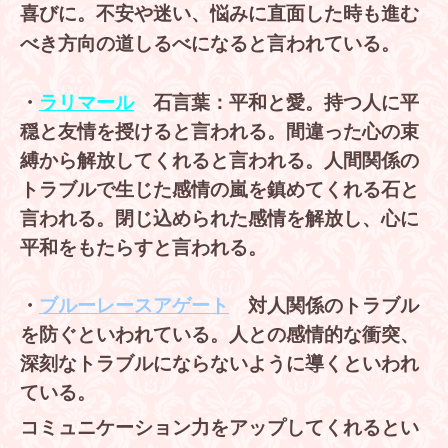
喜びに。不安や迷い、悩みに直面した時も進む
べき方向の道しるべになると言われている。
・
ラリマール
石言葉：平和と愛。持つ人に平
穏と友情を授けると言われる。間違った心の束
縛から解放してくれると言われる。
人間関係の
トラブルで生じた感情の嵐を鎮めてくれる石と
言われる。
閉じ込められた感情を解放し、心に
平和をもたらすと言われる。
・
ブルーレースアゲート
対人関係のトラブル
を防ぐといわれている。人との感情的な衝突、
深刻なトラブルにならないように導くといわれ
ている。
コミュニケーション力をアップしてくれるとい