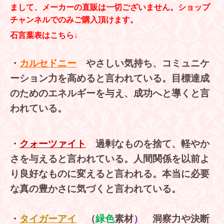
まして、メーカーの直販は一切ございません。ショップ
チャンネルでのみご購入頂けます。
石言葉表はこちら↓
・
カルセドニー
やさしい気持ち、コミュニケ
ーション力を高めると言われている。目標達成
のためのエネルギーを与え、成功へと導くと言
われている。
・
クォーツァイト
過剰なものを捨て、軽やか
さを与えると言われている。人間関係を以前よ
り良好なものに変えると言われる。本当に必要
な真の豊かさに気づくと言われている。
・
タイガーアイ
（
緑色
素材
）
洞察力や決断