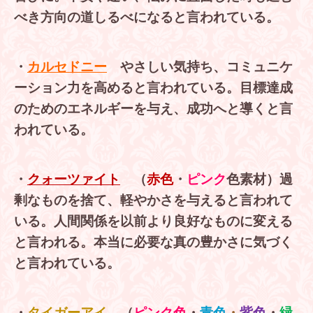
べき方向の道しるべになると言われている。
・
カルセドニー
やさしい気持ち、コミュニケ
ーション力を高めると言われている。目標達成
のためのエネルギーを与え、成功へと導くと言
われている。
・
クォーツァイト
（
赤色
・
ピンク
色素材）過
剰なものを捨て、軽やかさを与えると言われて
いる。人間関係を以前より良好なものに変える
と言われる。本当に必要な真の豊かさに気づく
と言われている。
・
タイガーアイ
（
ピンク色
・
青色
・
紫色
・
緑