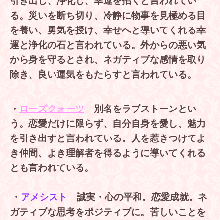
引き出し、浄化し、幸運を招くと言われてい
る。災いを断ち切り、冷静に物事を見極める目
を養い、勇気を授け、幸せへと導いてくれる幸
運と浄化の石と言われている。外からの悪い気
から身を守るとされ、ネガティブな感情を取り
除き、良い運気をもたらすと言われている。
・
ローズクォーツ
別名をラブストーンとい
う。恋愛だけに限らず、自分自身を愛し、魅力
を引き出すと言われている。人を惹きつけてよ
き仲間、よき理解者を得るように導いてくれる
とも言われている。
・
アメシスト
誠実・心の平和。恋愛成就。ネ
ガティブな思考をポジティブに。苦しいことを