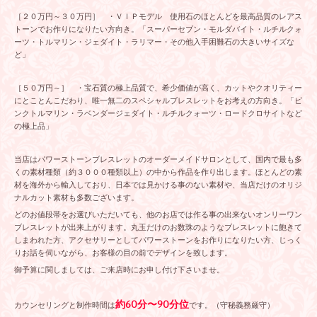
［２０万円～３０万円］ ・ＶＩＰモデル 使用石のほとんどを最高品質のレアス
トーンでお作りになりたい方向き。「スーパーセブン・モルダバイト・ルチルクォ
ーツ・トルマリン・ジェダイト・ラリマー・その他入手困難石の大きいサイズな
ど」
［５０万円～］ ・宝石質の極上品質で、希少価値が高く、カットやクオリティー
にとことんこだわり、唯一無二のスペシャルブレスレットをお考えの方向き。「ピ
ンクトルマリン・ラベンダージェダイト・ルチルクォーツ・ロードクロサイトなど
の極上品」
当店はパワーストーンブレスレットのオーダーメイドサロンとして、国内で最も多
くの素材種類（約３０００種類以上）の中から作品を作り出します。ほとんどの素
材を海外から輸入しており、日本では見かける事のない素材や、当店だけのオリジ
ナルカット素材も多数ございます。
どのお値段帯をお選びいただいても、他のお店では作る事の出来ないオンリーワン
ブレスレットが出来上がります。丸玉だけのお数珠のようなブレスレットに飽きて
しまわれた方、アクセサリーとしてパワーストーンをお作りになりたい方、じっく
りお話を伺いながら、お客様の目の前でデザインを致します。
御予算に関しましては、ご来店時にお申し付け下さいませ。
約60分〜90分位
カウンセリングと制作時間は
です。（守秘義務厳守）