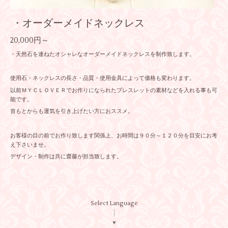
・オーダーメイドネックレス
20,000円～
・天然石を連ねたオシャレなオーダーメイドネックレスを制作致します。
使用石・ネックレスの長さ・品質・使用金具によって価格も変わります。
以前ＭＹＣＬＯＶＥＲでお作りになられたブレスレットの素材などを入れる事も可
能です。
首もとからも運気を引き上げたい方におススメ。
お客様の目の前でお作り致します関係上、お時間は９０分～１２０分を目安にお考
え下さいませ。
デザイン・制作は共に齋藤が担当致します。
Select Language
▼