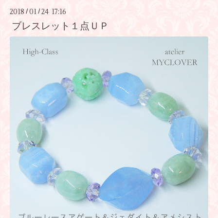
2018
01
24 17:16
/
/
ブレスレット１点ＵＰ