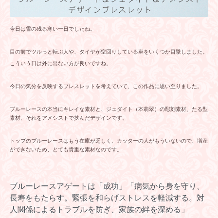
今日は雪の残る寒い一日でしたね。
目の前でツルっと転ぶ人や、タイヤが空回りしている車をいくつか目撃しました。
こういう日は外に出ない方が良いですね。
今日の気分を反映するブレスレットを考えていて、この作品に思い至りました。
ブルーレースの本当にキレイな素材と、ジェダイト（本翡翠）の彫刻素材、たる型
素材、それをアメシストで挟んだデザインです。
トップのブルーレースはもう在庫が乏しく、カッターの人がもういないので、増産
ができないため、とても貴重な素材なのです。
ブルーレースアゲートは「成功」「病気から身を守り、
長寿をもたらす。緊張を和らげストレスを軽減する。対
人関係によるトラブルを防ぎ、家族の絆を深める」