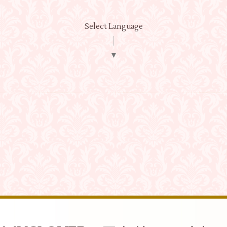
Select Language
▼